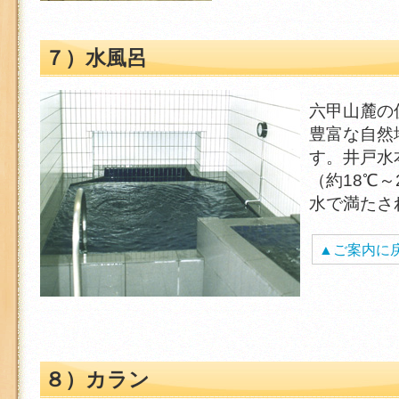
７）水風呂
六甲山麓の
豊富な自然
す。井戸水
（約18℃
水で満たさ
▲ご案内に
８）カラン