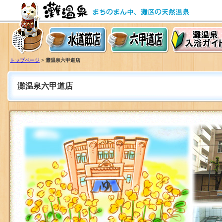
水道筋店
六甲道店
灘温泉入浴ガイド
トップページ
>
灘温泉六甲道店
灘温泉六甲道店