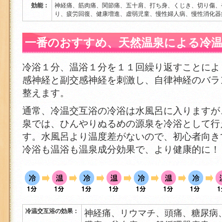
効能：
神経痛、筋肉痛、関節痛、五十肩、打ち身、くじき、切り傷、
り、疲労回復、健康増進、虚弱児童、慢性婦人病、慢性消化器
一番のおすすめ、天然温泉による冷温
冷浴１分、温浴１分を１１回繰り返すことによ
感神経と副交感神経を刺激し、自律神経のバラ
整えます。
通常、冷温交互浴の冷浴は水風呂に入りますが
泉では、ひんやりぬるめの源泉を冷浴として行
す。水風呂より温度差がないので、初心者向き
冷浴も温浴も温泉成分効果で、より健康的に！
冷温交互浴の効果：
神経痛、リウマチ、頭痛、糖尿病