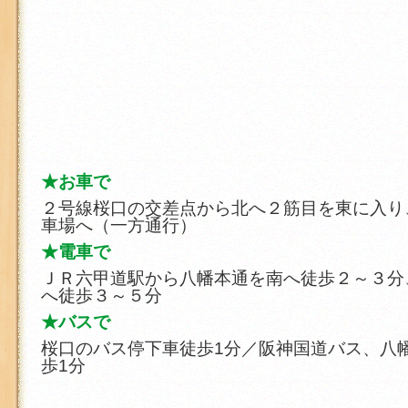
★お車で
２号線桜口の交差点から北へ２筋目を東に入り
車場へ（一方通行）
★電車で
ＪＲ六甲道駅から八幡本通を南へ徒歩２～３分
へ徒歩３～５分
★バスで
桜口のバス停下車徒歩1分／阪神国道バス、八
歩1分