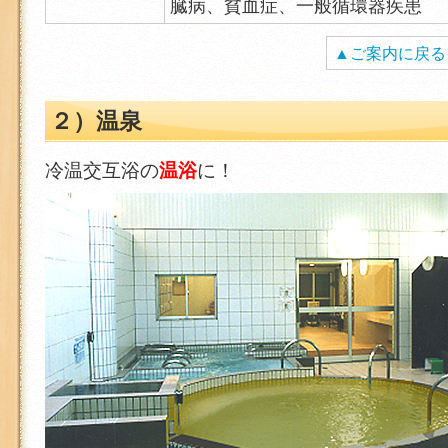
臓病、貧血症、一般循環器疾患
▲ご案内に戻る
２）温泉
冷温交互浴の
温浴
に！