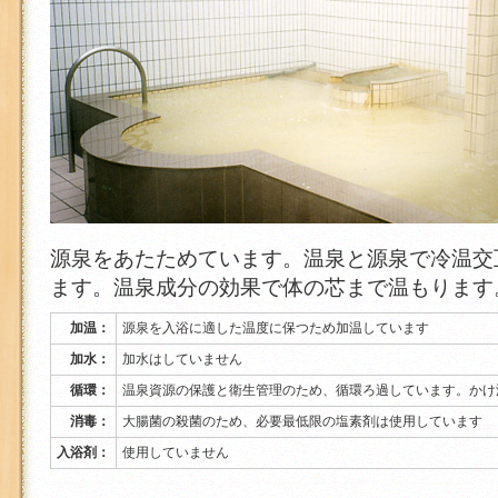
源泉をあたためています。温泉と源泉で冷温交
ます。温泉成分の効果で体の芯まで温もります
加温：
源泉を入浴に適した温度に保つため加温しています
加水：
加水はしていません
循環：
温泉資源の保護と衛生管理のため、循環ろ過しています。かけ
消毒：
大腸菌の殺菌のため、必要最低限の塩素剤は使用しています
入浴剤：
使用していません