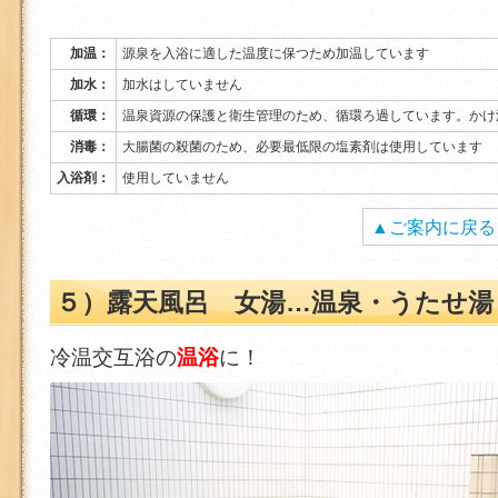
加温：
源泉を入浴に適した温度に保つため加温しています
加水：
加水はしていません
循環：
温泉資源の保護と衛生管理のため、循環ろ過しています。かけ
消毒：
大腸菌の殺菌のため、必要最低限の塩素剤は使用しています
入浴剤：
使用していません
▲ご案内に戻る
５）露天風呂 女湯…温泉・うたせ湯
冷温交互浴の
温浴
に！