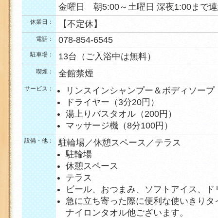
金曜日 朝5:00～土曜日 深夜1:00まで
休業日：
【不定休】
078-854-6545
電話：
駐車場：
13台（ご入浴中は無料）
喫煙：
全館禁煙
サービス：
リンスインシャンプー＆ボディソープ
ドライヤー（3分20円）
湯上りバスタオル（200円）
マッサージ機（8分100円）
設備・他：
駐輪場／休憩スペース／テラス
駐輪場
休憩スペース
テラス
ビール、おつまみ、ソフトアイス、ド
急に立ち寄った際に便利な使いきりタ
ナイロンタオル他ございます。