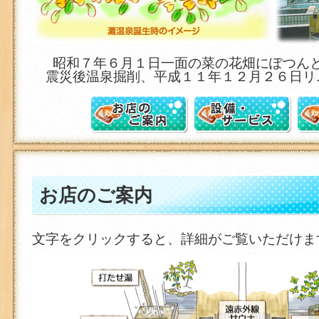
昭和７年６月１日一面の菜の花畑にぽつん
震災後温泉掘削、平成１１年１２月２６日リ
お店のご案内
設備・サービスのご案内
アクセス
お店のご案内
文字をクリックすると、詳細がご覧いただけま