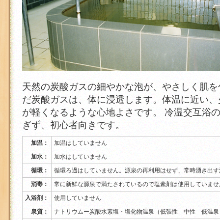
天然の炭酸ガスの細やかな泡が、やさしく肌を
だ炭酸ガスは、体に浸透します。体温に近い、
が軽くなるような心地よさです。 冷温交互浴
ぎず、初心者向きです。
加温：
加温はしていません
加水：
加水はしていません
循環：
循環ろ過はしていません。源泉の再利用はせず、常時湧き出す
消毒：
常に新鮮な源泉で満たされているので塩素剤は使用していませ
入浴剤：
使用していません
泉質：
ナトリウムー炭酸水素塩・塩化物温泉（低張性 中性 低温泉