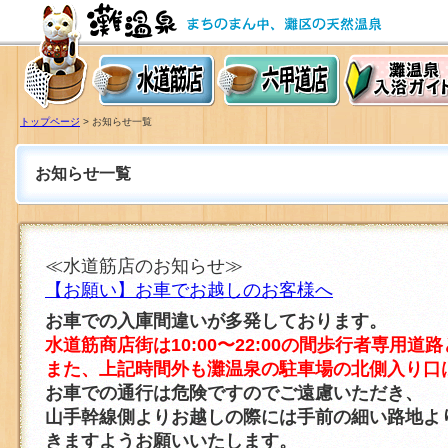
水道筋店
六甲道店
灘温泉入浴ガイド
トップページ
> お知らせ一覧
お知らせ一覧
≪水道筋店のお知らせ≫
【お願い】お車でお越しのお客様へ
お車での入庫間違いが多発しております。
水道筋商店街は10:00〜22:00の間歩行者専用
また、上記時間外も灘温泉の駐車場の北側入り口
お車での通行は危険ですのでご遠慮いただき、
山手幹線側よりお越しの際には手前の細い路地よ
きますようお願いいたします。